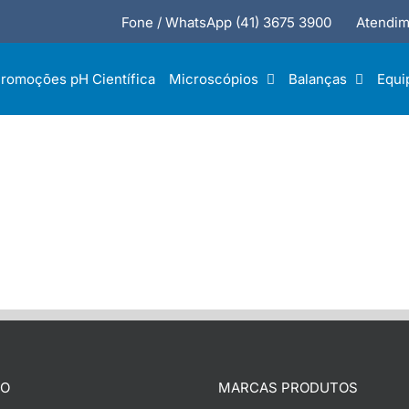
Fone / WhatsApp (41) 3675 3900
Atendim
romoções pH Científica
Microscópios
Balanças
Equi
TO
MARCAS PRODUTOS