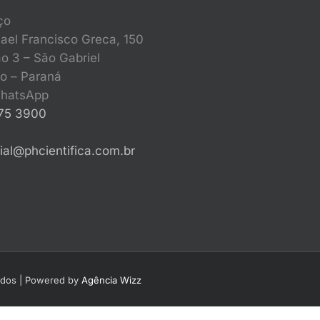
ço
ael Francisco Greca, 150
o 3 – São Gabriel
o – Paraná
hatsApp
675 3900
al@phcientifica.com.br
vados | Powered by
Agência Wizz