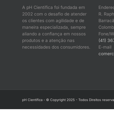
A pH Científica foi fundada em
Endere
2002 com o desafio de atender
R. Raph
os clientes com agilidade e de
Barracã
maneira especializada, sempre
Colomb
aliando a confiança em nossos
Fone/W
produtos e a atenção nas
(41) 3
necessidades dos consumidores.
E-mail
comerci
pH Científica - © Copyright 2025 - Todos Direitos reser