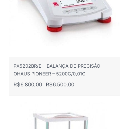
PX5202BR/E – BALANÇA DE PRECISÃO
OHAUS PIONEER – 5200G/0,01G
O
O
R$
6.800,00
R$
6.500,00
preço
preço
original
atual
era:
é: