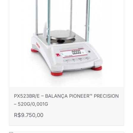
R$6.800,00.
R$6.500,00.
PX523BR/E – BALANÇA PIONEER™ PRECISION
– 520G/0,001G
R$
9.750,00