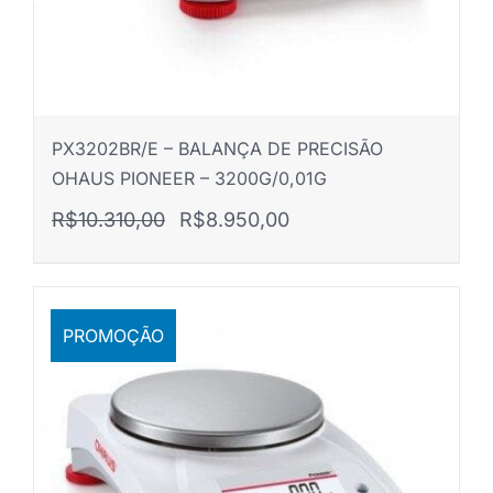
PX3202BR/E – BALANÇA DE PRECISÃO
OHAUS PIONEER – 3200G/0,01G
O
O
R$
10.310,00
R$
8.950,00
preço
preço
original
atual
PROMOÇÃO
era:
é:
R$10.310,00.
R$8.950,00.