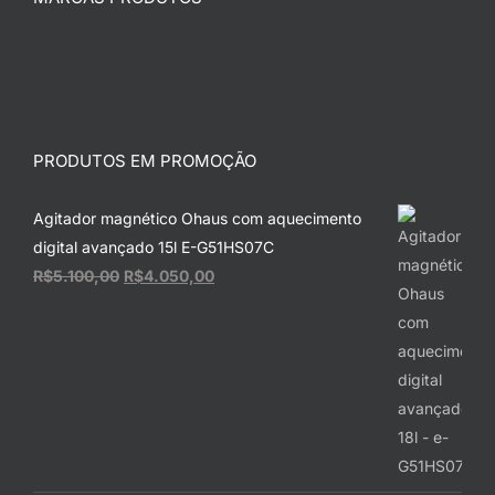
PRODUTOS EM PROMOÇÃO
Agitador magnético Ohaus com aquecimento
digital avançado 15l E-G51HS07C
O
O
R$
5.100,00
R$
4.050,00
preço
preço
original
atual
era:
é:
R$5.100,00.
R$4.050,00.