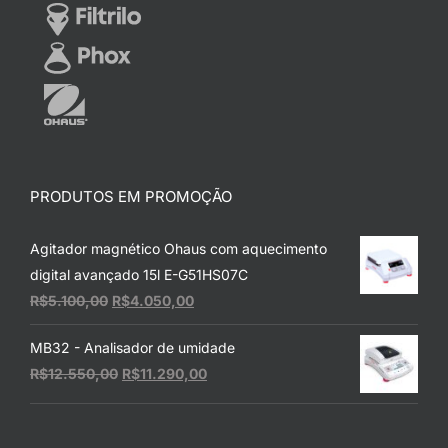
PRODUTOS EM PROMOÇÃO
Agitador magnético Ohaus com aquecimento
digital avançado 15l E-G51HS07C
O
O
R$
5.100,00
R$
4.050,00
preço
preço
MB32 - Analisador de umidade
original
atual
O
O
R$
12.550,00
R$
11.290,00
era:
é:
preço
preço
R$5.100,00.
R$4.050,00.
original
atual