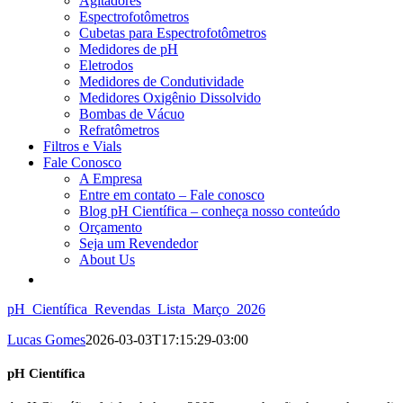
Agitadores
Espectrofotômetros
Cubetas para Espectrofotômetros
Medidores de pH
Eletrodos
Medidores de Condutividade
Medidores Oxigênio Dissolvido
Bombas de Vácuo
Refratômetros
Filtros e Vials
Fale Conosco
A Empresa
Entre em contato – Fale conosco
Blog pH Científica – conheça nosso conteúdo
Orçamento
Seja um Revendedor
About Us
pH_Científica_Revendas_Lista_Março_2026
Lucas Gomes
2026-03-03T17:15:29-03:00
pH Científica