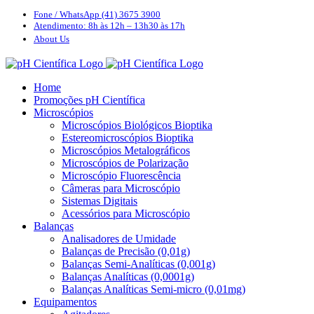
Ir
Instagram
E-
WhatsApp
Fone / WhatsApp (41) 3675 3900
mail
Atendimento: 8h às 12h – 13h30 às 17h
para
About Us
o
conteúdo
Home
Promoções pH Científica
Microscópios
Microscópios Biológicos Bioptika
Estereomicroscópios Bioptika
Microscópios Metalográficos
Microscópios de Polarização
Microscópio Fluorescência
Câmeras para Microscópio
Sistemas Digitais
Acessórios para Microscópio
Balanças
Analisadores de Umidade
Balanças de Precisão (0,01g)
Balanças Semi-Analíticas (0,001g)
Balanças Analíticas (0,0001g)
Balanças Analíticas Semi-micro (0,01mg)
Equipamentos