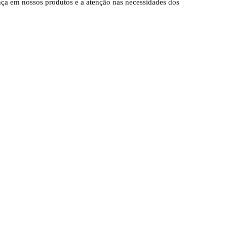
ança em nossos produtos e a atenção nas necessidades dos
O
O
preço
preço
original
atual
era:
é:
R$5.100,00.
R$4.050,00.