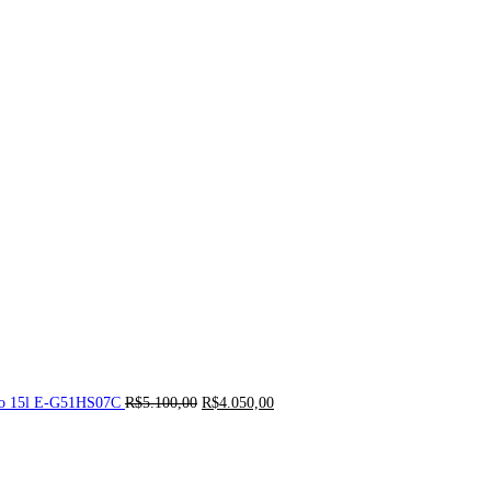
ado 15l E-G51HS07C
R$
5.100,00
R$
4.050,00
eço
ual
11.290,00.