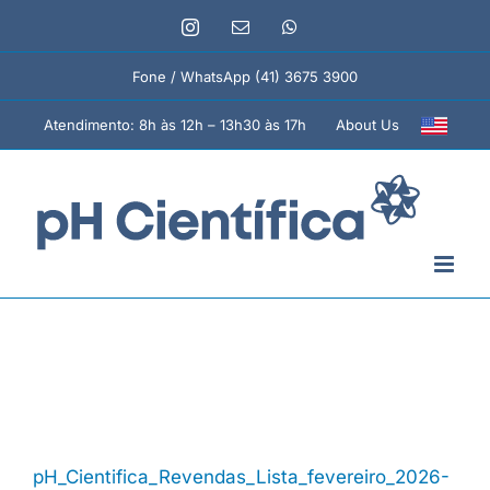
Ir
Instagram
E-
WhatsApp
para
mail
o
Fone / WhatsApp (41) 3675 3900
conteúdo
About Us
Atendimento: 8h às 12h – 13h30 às 17h
pH_Cientifica_Revendas_Lista_fevereiro_2026-