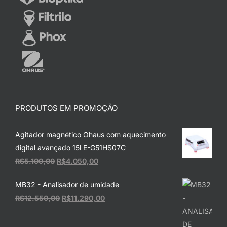
PRODUTOS EM PROMOÇÃO
Agitador magnético Ohaus com aquecimento
digital avançado 15l E-G51HS07C
O
O
R$
5.100,00
R$
4.050,00
preço
preço
MB32 - Analisador de umidade
original
atual
O
O
R$
12.550,00
R$
11.290,00
era:
é:
preço
preço
R$5.100,00.
R$4.050,00.
original
atual