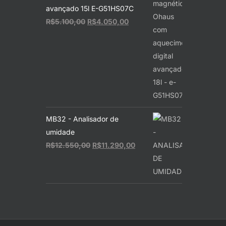
avançado 15l E-G51HS07C
O
O
R$
5.100,00
R$
4.050,00
preço
preço
original
atual
era:
é:
R$5.100,00.
R$4.050,00.
MB32 - Analisador de
umidade
O
O
R$
12.550,00
R$
11.290,00
preço
preço
original
atual
era:
é:
R$12.550,00.
R$11.290,00.