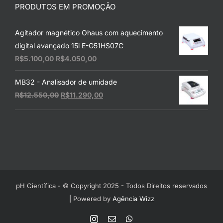
PRODUTOS EM PROMOÇÃO
Agitador magnético Ohaus com aquecimento
digital avançado 15l E-G51HS07C
O
O
R$
5.100,00
R$
4.050,00
preço
preço
MB32 - Analisador de umidade
original
atual
O
O
R$
12.550,00
R$
11.290,00
era:
é:
preço
preço
R$5.100,00.
R$4.050,00.
original
atual
era:
é:
R$12.550,00.
R$11.290,00.
pH Científica - © Copyright 2025 - Todos Direitos reservados
| Powered by
Agência Wizz
Instagram
E-
WhatsApp