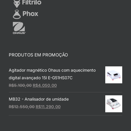
PRODUTOS EM PROMOÇÃO
Agitador magnético Ohaus com aquecimento
digital avançado 15l E-G51HS07C
O
O
R$
5.100,00
R$
4.050,00
preço
preço
MB32 - Analisador de umidade
original
atual
O
O
R$
12.550,00
R$
11.290,00
era:
é:
preço
preço
R$5.100,00.
R$4.050,00.
original
atual
era:
é: