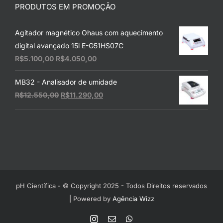
PRODUTOS EM PROMOÇÃO
Agitador magnético Ohaus com aquecimento
digital avançado 15l E-G51HS07C
O
O
R$
5.100,00
R$
4.050,00
preço
preço
MB32 - Analisador de umidade
original
atual
O
O
R$
12.550,00
R$
11.290,00
era:
é:
preço
preço
R$5.100,00.
R$4.050,00.
original
atual
era:
é:
R$12.550,00.
R$11.290,00.
pH Científica - © Copyright 2025 - Todos Direitos reservados
| Powered by
Agência Wizz
Instagram
E-
WhatsApp