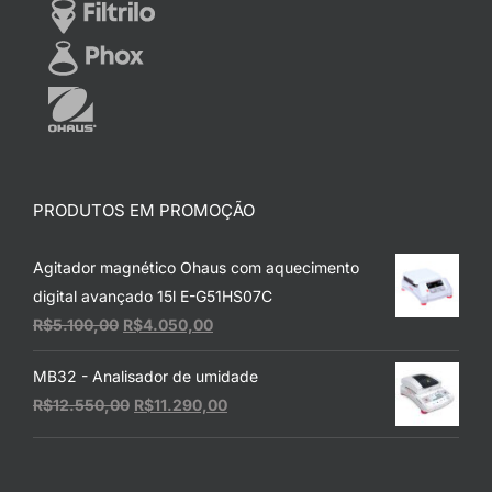
PRODUTOS EM PROMOÇÃO
Agitador magnético Ohaus com aquecimento
digital avançado 15l E-G51HS07C
O
O
R$
5.100,00
R$
4.050,00
preço
preço
MB32 - Analisador de umidade
original
atual
O
O
R$
12.550,00
R$
11.290,00
era:
é:
preço
preço
R$5.100,00.
R$4.050,00.
original
atual
era:
é: