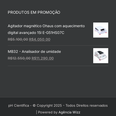
PRODUTOS EM PROMOÇÃO
Agitador magnético Ohaus com aquecimento
digital avançado 15l E-G51HS07C
O
O
R$
5.100,00
R$
4.050,00
preço
preço
MB32 - Analisador de umidade
original
atual
O
O
R$
12.550,00
R$
11.290,00
era:
é:
preço
preço
R$5.100,00.
R$4.050,00.
original
atual
era:
é:
R$12.550,00.
R$11.290,00.
pH Científica - © Copyright 2025 - Todos Direitos reservados
| Powered by
Agência Wizz