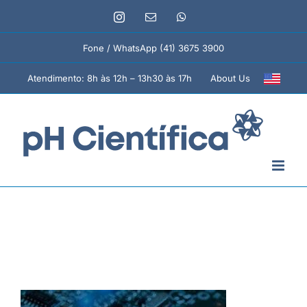
Ir
Instagram
E-
WhatsApp
para
mail
o
Fone / WhatsApp (41) 3675 3900
conteúdo
About Us
Atendimento: 8h às 12h – 13h30 às 17h