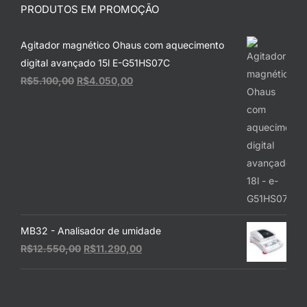
PRODUTOS EM PROMOÇÃO
Agitador magnético Ohaus com aquecimento
digital avançado 15l E-G51HS07C
O
O
R$
5.100,00
R$
4.050,00
preço
preço
original
atual
era:
é:
R$5.100,00.
R$4.050,00.
MB32 - Analisador de umidade
O
O
R$
12.550,00
R$
11.290,00
preço
preço
original
atual
era:
é: