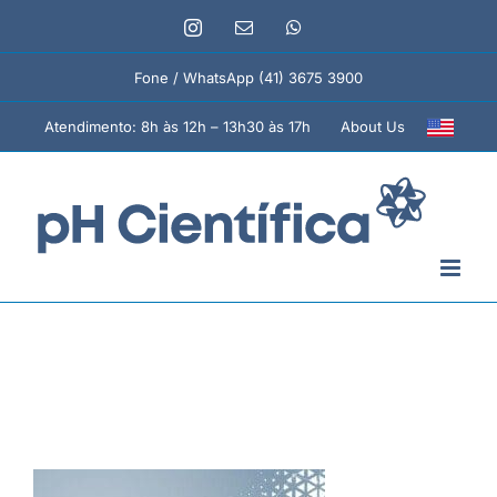
Ir
Instagram
E-
WhatsApp
para
mail
o
Fone / WhatsApp (41) 3675 3900
conteúdo
About Us
Atendimento: 8h às 12h – 13h30 às 17h