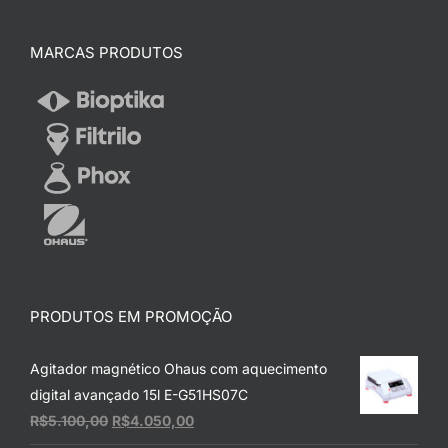
MARCAS PRODUTOS
PRODUTOS EM PROMOÇÃO
Agitador magnético Ohaus com aquecimento
digital avançado 15l E-G51HS07C
O
O
R$
5.100,00
R$
4.050,00
preço
preço