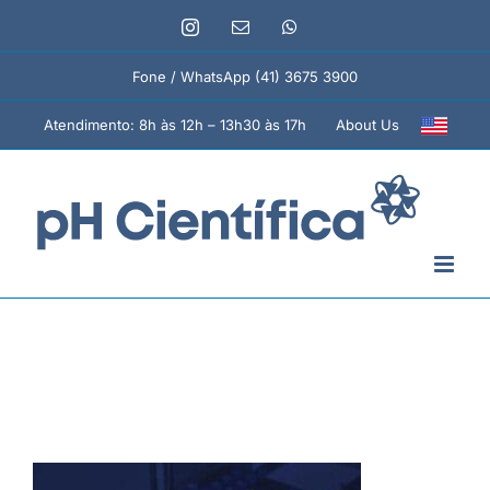
Ir
Instagram
E-
WhatsApp
para
mail
o
Fone / WhatsApp (41) 3675 3900
conteúdo
About Us
Atendimento: 8h às 12h – 13h30 às 17h