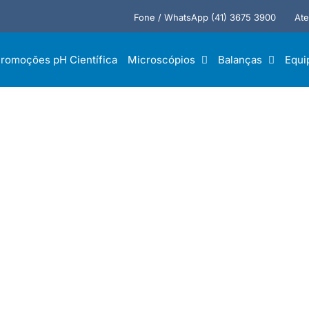
Fone / WhatsApp (41) 3675 3900
Ate
romoções pH Científica
Microscópios
Balanças
Equi