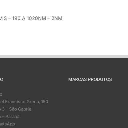
IS – 190 A 1020NM – 2NM
TO
MARCAS PRODUTOS
o
el Francisco Greca, 150
 3 – São Gabriel
 – Paraná
atsApp