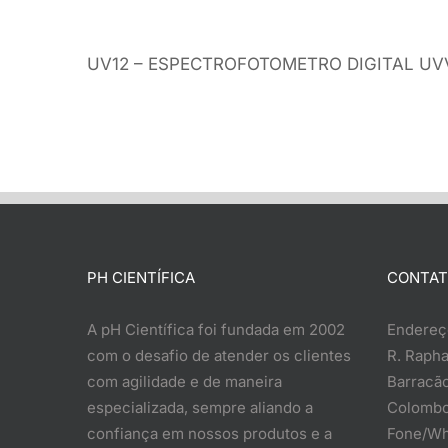
UV12 – ESPECTROFOTOMETRO DIGITAL UVV
PH CIENTÍFICA
CONTA
A pH Científica foi fundada em 2002
Endereç
com o desafio de atender os clientes
R. Rapha
com agilidade e de maneira
Barracão
especializada, sempre aliando a
Colombo
confiança em nossos produtos e a
Fone/Wh