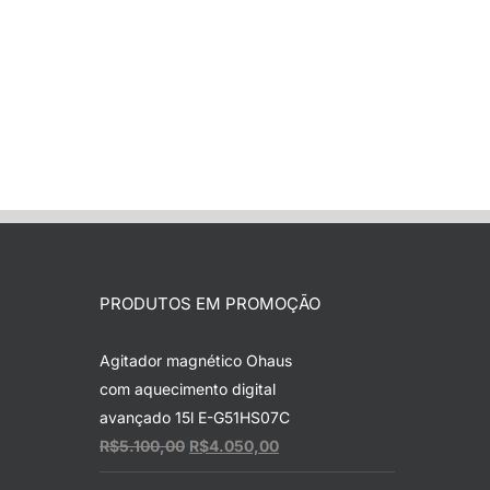
PRODUTOS EM PROMOÇÃO
Agitador magnético Ohaus
com aquecimento digital
avançado 15l E-G51HS07C
O
O
R$
5.100,00
R$
4.050,00
preço
preço