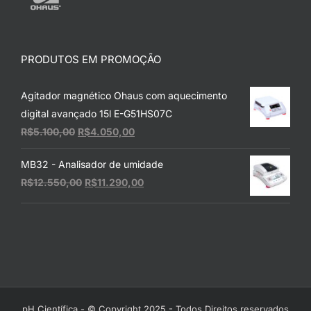
PRODUTOS EM PROMOÇÃO
Agitador magnético Ohaus com aquecimento
digital avançado 15l E-G51HS07C
O
O
R$
5.100,00
R$
4.050,00
preço
preço
MB32 - Analisador de umidade
original
atual
O
O
R$
12.550,00
R$
11.290,00
era:
é:
preço
preço
R$5.100,00.
R$4.050,00.
original
atual
era:
é:
R$12.550,00.
R$11.290,00.
pH Científica - © Copyright 2025 - Todos Direitos reservados