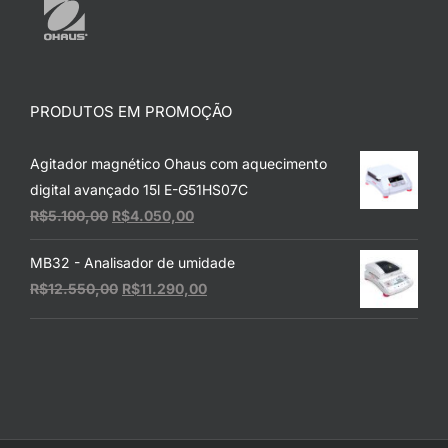
PRODUTOS EM PROMOÇÃO
Agitador magnético Ohaus com aquecimento
digital avançado 15l E-G51HS07C
O
O
R$
5.100,00
R$
4.050,00
preço
preço
MB32 - Analisador de umidade
original
atual
O
O
R$
12.550,00
R$
11.290,00
era:
é:
preço
preço
R$5.100,00.
R$4.050,00.
original
atual
era:
é:
R$12.550,00.
R$11.290,00.