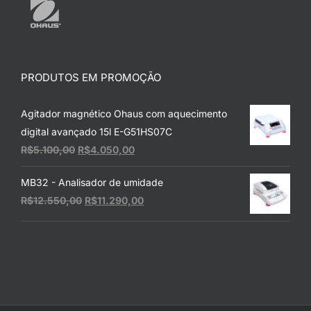
PRODUTOS EM PROMOÇÃO
Agitador magnético Ohaus com aquecimento
digital avançado 15l E-G51HS07C
O
O
R$
5.100,00
R$
4.050,00
preço
preço
MB32 - Analisador de umidade
original
atual
O
O
R$
12.550,00
R$
11.290,00
era:
é:
preço
preço
R$5.100,00.
R$4.050,00.
original
atual
era:
é:
R$12.550,00.
R$11.290,00.