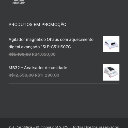
PRODUTOS EM PROMOÇÃO
Agitador magnético Ohaus com aquecimento
digital avançado 15l E-G51HS07C
O
O
R$
5.100,00
R$
4.050,00
preço
preço
MB32 - Analisador de umidade
original
atual
O
O
R$
12.550,00
R$
11.290,00
era:
é:
preço
preço
R$5.100,00.
R$4.050,00.
original
atual
era:
é:
R$12.550,00.
R$11.290,00.
pH Científica - © Copyright 2025 - Todos Direitos reservados