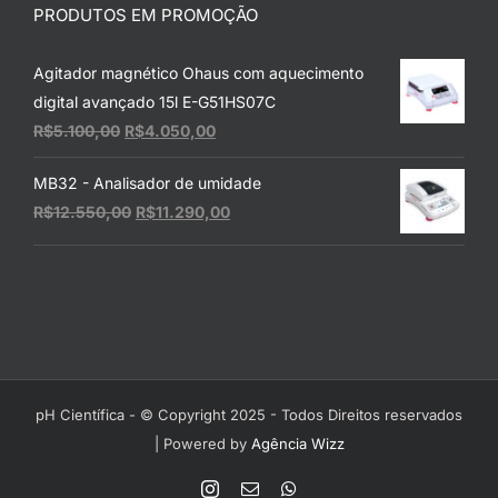
PRODUTOS EM PROMOÇÃO
Agitador magnético Ohaus com aquecimento
digital avançado 15l E-G51HS07C
O
O
R$
5.100,00
R$
4.050,00
preço
preço
MB32 - Analisador de umidade
original
atual
O
O
R$
12.550,00
R$
11.290,00
era:
é:
preço
preço
R$5.100,00.
R$4.050,00.
original
atual
era:
é:
R$12.550,00.
R$11.290,00.
pH Científica - © Copyright 2025 - Todos Direitos reservados
| Powered by
Agência Wizz
Instagram
E-
WhatsApp