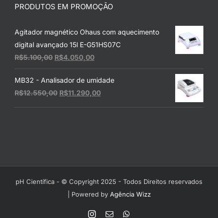
PRODUTOS EM PROMOÇÃO
Agitador magnético Ohaus com aquecimento
digital avançado 15l E-G51HS07C
O
O
R$
5.100,00
R$
4.050,00
preço
preço
MB32 - Analisador de umidade
original
atual
O
O
R$
12.550,00
R$
11.290,00
era:
é:
preço
preço
R$5.100,00.
R$4.050,00.
original
atual
era:
é:
R$12.550,00.
R$11.290,00.
pH Científica - © Copyright 2025 - Todos Direitos reservados
| Powered by
Agência Wizz
Instagram
E-
WhatsApp