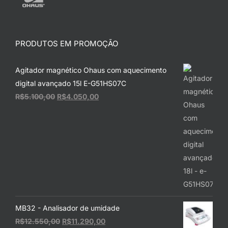
PRODUTOS EM PROMOÇÃO
Agitador magnético Ohaus com aquecimento
digital avançado 15l E-G51HS07C
O
O
R$
5.100,00
R$
4.050,00
preço
preço
original
atual
era:
é:
R$5.100,00.
R$4.050,00.
MB32 - Analisador de umidade
O
O
R$
12.550,00
R$
11.290,00