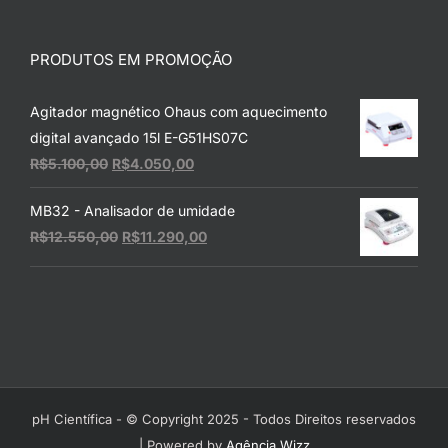
PRODUTOS EM PROMOÇÃO
Agitador magnético Ohaus com aquecimento
digital avançado 15l E-G51HS07C
O
O
R$
5.100,00
R$
4.050,00
preço
preço
MB32 - Analisador de umidade
original
atual
O
O
R$
12.550,00
R$
11.290,00
era:
é:
preço
preço
R$5.100,00.
R$4.050,00.
original
atual
era:
é:
R$12.550,00.
R$11.290,00.
pH Científica - © Copyright 2025 - Todos Direitos reservados
| Powered by
Agência Wizz