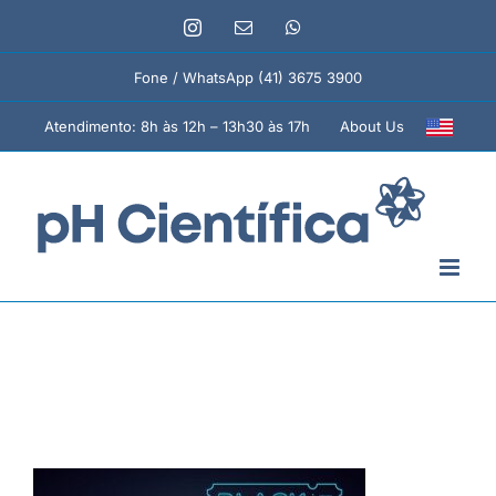
Ir
Instagram
E-
WhatsApp
para
mail
o
Fone / WhatsApp (41) 3675 3900
conteúdo
About Us
Atendimento: 8h às 12h – 13h30 às 17h