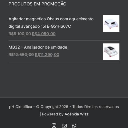
PRODUTOS EM PROMOÇÃO
Agitador magnético Ohaus com aquecimento
digital avançado 15l E-G51HS07C
O
O
R$
5.100,00
R$
4.050,00
preço
preço
MB32 - Analisador de umidade
original
atual
O
O
R$
12.550,00
R$
11.290,00
era:
é:
preço
preço
R$5.100,00.
R$4.050,00.
original
atual
era:
é:
R$12.550,00.
R$11.290,00.
pH Científica - © Copyright 2025 - Todos Direitos reservados
| Powered by
Agência Wizz
Instagram
E-
WhatsApp